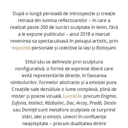
După o lungă perioadă de introspecție și creație
retrasă din lumina reflectoarelor – în care a
realizat peste 200 de lucrări sculptate în lemn, fără
a le expune publicului – anul 2018 a marcat
revenirea sa spectaculoasă în peisajul artistic, prin
expoziții
personale și colective la Iași și Botoșani.
Stilul său se definește prin sculptura
nonfigurativă, o formă de expresie liberă care
evită reprezentările directe, în favoarea
simbolurilor, formelor abstracte și a emoției pure.
Creațiile sale dezvăluie o lume complexă, plină de
mister și poezie vizuală.
Lucrările
precum
Enigma
,
Euforia
,
Instinct
,
Războinic
,
Dac
,
Arcaș
,
Pradă, Destin
sau
Dorință
sunt metafore sculptate ce surprind
stări, idei și emoții, uneori în confluențe
neașteptate – precum dualitatea dintre