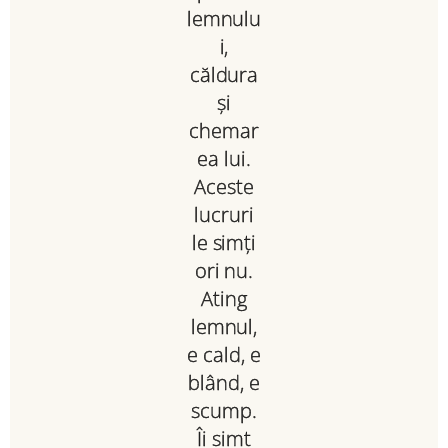
lemnulu
i,
căldura
și
chemar
ea lui.
Aceste
lucruri
le simți
ori nu.
Ating
lemnul,
e cald, e
blând, e
scump.
Îi simt