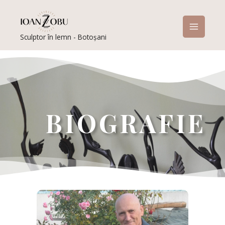
Skip
to
content
Sculptor în lemn - Botoșani
BIOGRAFIE