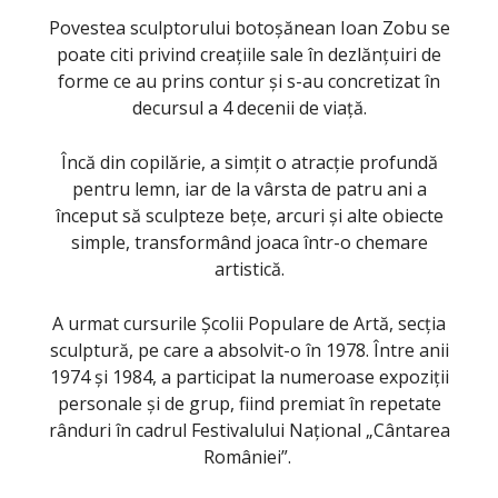
Povestea sculptorului botoșănean Ioan Zobu se
poate citi privind creațiile sale în dezlănțuiri de
forme ce au prins contur și s-au concretizat în
decursul a 4 decenii de viață.
Încă din copilărie, a simțit o atracție profundă
pentru lemn, iar de la vârsta de patru ani a
început să sculpteze bețe, arcuri și alte obiecte
simple, transformând joaca într-o chemare
artistică.
A urmat cursurile Școlii Populare de Artă, secția
sculptură, pe care a absolvit-o în 1978. Între anii
1974 și 1984, a participat la numeroase expoziții
personale și de grup, fiind premiat în repetate
rânduri în cadrul Festivalului Național „Cântarea
României”.