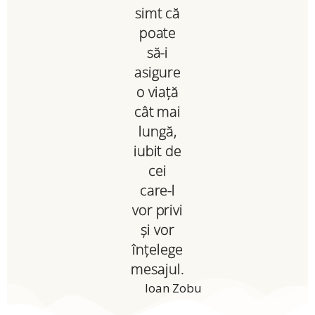
simt că
poate
să-i
asigure
o viață
cât mai
lungă,
iubit de
cei
care-l
vor privi
și vor
înțelege
mesajul.
Ioan Zobu