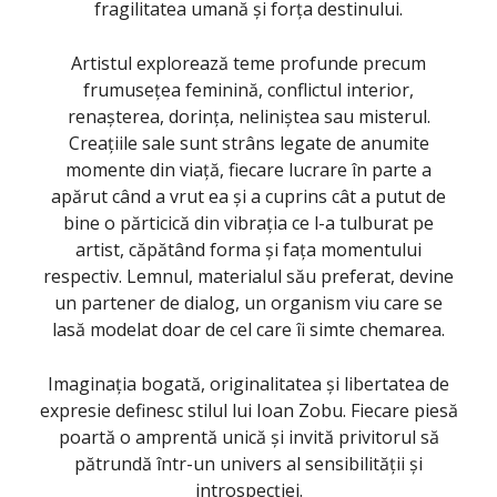
fragilitatea umană și forța destinului.
Artistul explorează teme profunde precum
frumusețea feminină, conflictul interior,
renașterea, dorința, neliniștea sau misterul.
Creațiile sale sunt strâns legate de anumite
momente din viață, fiecare lucrare în parte a
apărut când a vrut ea și a cuprins cât a putut de
bine o părticică din vibrația ce l-a tulburat pe
artist, căpătând forma și fața momentului
respectiv. Lemnul, materialul său preferat, devine
un partener de dialog, un organism viu care se
lasă modelat doar de cel care îi simte chemarea.
Imaginația bogată, originalitatea și libertatea de
expresie definesc stilul lui Ioan Zobu. Fiecare piesă
poartă o amprentă unică și invită privitorul să
pătrundă într-un univers al sensibilității și
introspecției.