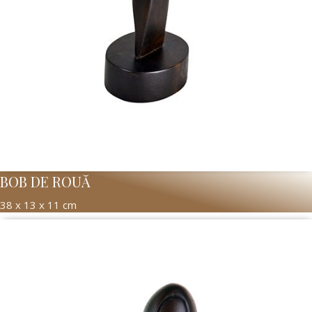
BOB DE ROUĂ
38 x 13 x 11 cm