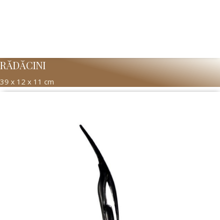
RĂDĂCINI
39 x 12 x 11 cm