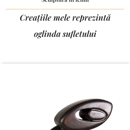
Creaţiile mele reprezintă
oglinda sufletului