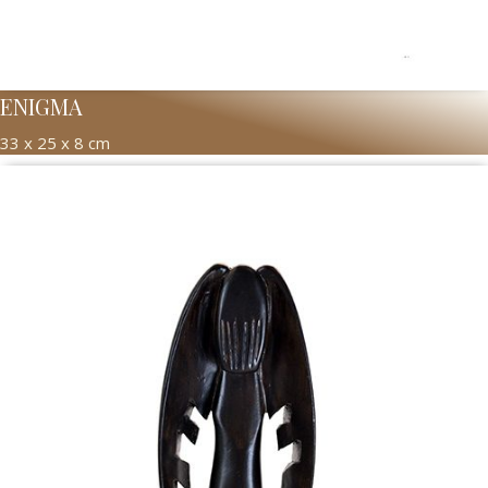
ENIGMA
33 x 25 x 8 cm