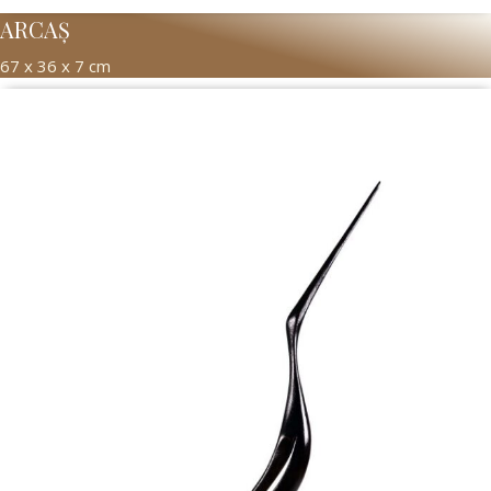
ARCAȘ
67 x 36 x 7 cm