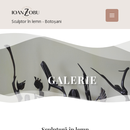
Skip
to
content
Sculptor în lemn - Botoșani
GALERIE
Sculptură în lemn